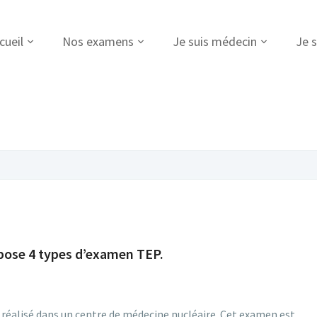
cueil
Nos examens
Je suis médecin
Je s
ose 4 types d’examen TEP.
 réalisé dans un centre de médecine nucléaire. Cet examen est