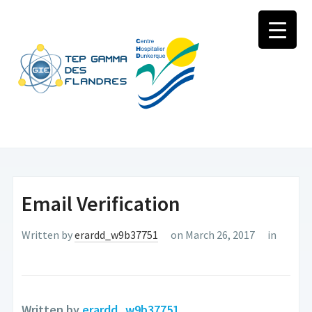
Email Verification
Written by
erardd_w9b37751
on March 26, 2017
in
Written by
erardd_w9b37751